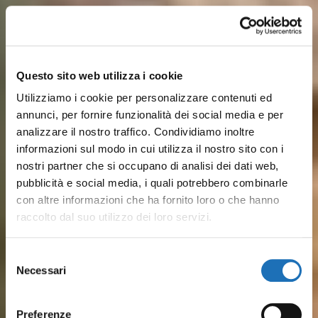
Questo sito web utilizza i cookie
Utilizziamo i cookie per personalizzare contenuti ed
annunci, per fornire funzionalità dei social media e per
analizzare il nostro traffico. Condividiamo inoltre
informazioni sul modo in cui utilizza il nostro sito con i
nostri partner che si occupano di analisi dei dati web,
pubblicità e social media, i quali potrebbero combinarle
con altre informazioni che ha fornito loro o che hanno
raccolto dal suo utilizzo dei loro servizi.
Sulle rive del Porto Canale,
Dalle spiagge attrezzate ai lidi
Dal pesce fresco ai piatti
Musei, barche storiche e
Pineta, parchi cittadini, colline
Tra mare ed entroterra, ti
Selezione
disegnato da Leonardo, storia
più tranquilli, il mare di
Necessari
romagnoli: Il gusto vero del
luoghi della cultura
verdeggianti a pochi km e
aspettano esperienze
del
marinara e vita quotidiana si
Cesenatico è serenità,
consenso
borgo marinaro è in ristoranti
raccontano secoli di
tantissime SPA: Cesenatico è
outdoor, percorsi in bici,
incontrano tra le case
divertimento e tradizione
Preferenze