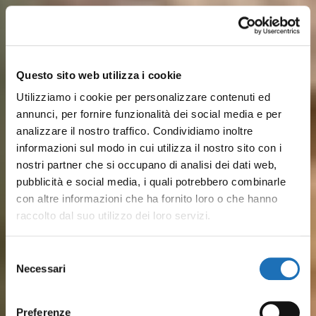
Questo sito web utilizza i cookie
Utilizziamo i cookie per personalizzare contenuti ed
annunci, per fornire funzionalità dei social media e per
analizzare il nostro traffico. Condividiamo inoltre
informazioni sul modo in cui utilizza il nostro sito con i
nostri partner che si occupano di analisi dei dati web,
pubblicità e social media, i quali potrebbero combinarle
con altre informazioni che ha fornito loro o che hanno
raccolto dal suo utilizzo dei loro servizi.
Sulle rive del Porto Canale,
Dalle spiagge attrezzate ai lidi
Dal pesce fresco ai piatti
Musei, barche storiche e
Pineta, parchi cittadini, colline
Tra mare ed entroterra, ti
Selezione
disegnato da Leonardo, storia
più tranquilli, il mare di
Necessari
romagnoli: Il gusto vero del
luoghi della cultura
verdeggianti a pochi km e
aspettano esperienze
del
marinara e vita quotidiana si
Cesenatico è serenità,
consenso
borgo marinaro è in ristoranti
raccontano secoli di
tantissime SPA: Cesenatico è
outdoor, percorsi in bici,
incontrano tra le case
divertimento e tradizione
Preferenze