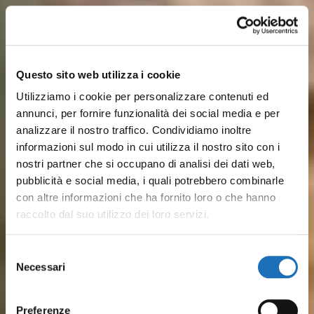
Questo sito web utilizza i cookie
Utilizziamo i cookie per personalizzare contenuti ed
annunci, per fornire funzionalità dei social media e per
analizzare il nostro traffico. Condividiamo inoltre
informazioni sul modo in cui utilizza il nostro sito con i
nostri partner che si occupano di analisi dei dati web,
pubblicità e social media, i quali potrebbero combinarle
con altre informazioni che ha fornito loro o che hanno
raccolto dal suo utilizzo dei loro servizi.
Sulle rive del Porto Canale,
Dalle spiagge attrezzate ai lidi
Dal pesce fresco ai piatti
Musei, barche storiche e
Pineta, parchi cittadini, colline
Tra mare ed entroterra, ti
Selezione
disegnato da Leonardo, storia
più tranquilli, il mare di
Necessari
romagnoli: Il gusto vero del
luoghi della cultura
verdeggianti a pochi km e
aspettano esperienze
del
marinara e vita quotidiana si
Cesenatico è serenità,
consenso
borgo marinaro è in ristoranti
raccontano secoli di
tantissime SPA: Cesenatico è
outdoor, percorsi in bici,
incontrano tra le case
divertimento e tradizione
Preferenze