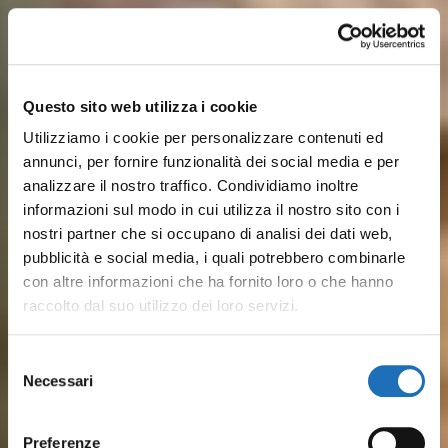
Questo sito web utilizza i cookie
Utilizziamo i cookie per personalizzare contenuti ed
annunci, per fornire funzionalità dei social media e per
analizzare il nostro traffico. Condividiamo inoltre
informazioni sul modo in cui utilizza il nostro sito con i
nostri partner che si occupano di analisi dei dati web,
pubblicità e social media, i quali potrebbero combinarle
con altre informazioni che ha fornito loro o che hanno
raccolto dal suo utilizzo dei loro servizi.
Sulle rive del Porto Canale,
Dalle spiagge attrezzate ai lidi
Dal pesce fresco ai piatti
Musei, barche storiche e
Pineta, parchi cittadini, colline
Tra mare ed entroterra, ti
Selezione
disegnato da Leonardo, storia
più tranquilli, il mare di
Necessari
romagnoli: Il gusto vero del
luoghi della cultura
verdeggianti a pochi km e
aspettano esperienze
del
marinara e vita quotidiana si
Cesenatico è serenità,
consenso
borgo marinaro è in ristoranti
raccontano secoli di
tantissime SPA: Cesenatico è
outdoor, percorsi in bici,
incontrano tra le case
divertimento e tradizione
Preferenze