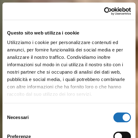
Questo sito web utilizza i cookie
Utilizziamo i cookie per personalizzare contenuti ed
annunci, per fornire funzionalità dei social media e per
analizzare il nostro traffico. Condividiamo inoltre
informazioni sul modo in cui utilizza il nostro sito con i
nostri partner che si occupano di analisi dei dati web,
pubblicità e social media, i quali potrebbero combinarle
con altre informazioni che ha fornito loro o che hanno
raccolto dal suo utilizzo dei loro servizi.
Sulle rive del Porto Canale,
Dalle spiagge attrezzate ai lidi
Dal pesce fresco ai piatti
Musei, barche storiche e
Pineta, parchi cittadini, colline
Tra mare ed entroterra, ti
Selezione
disegnato da Leonardo, storia
più tranquilli, il mare di
Necessari
romagnoli: Il gusto vero del
luoghi della cultura
verdeggianti a pochi km e
aspettano esperienze
del
marinara e vita quotidiana si
Cesenatico è serenità,
consenso
borgo marinaro è in ristoranti
raccontano secoli di
tantissime SPA: Cesenatico è
outdoor, percorsi in bici,
incontrano tra le case
divertimento e tradizione
Preferenze