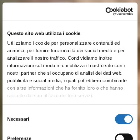
Questo sito web utilizza i cookie
Utilizziamo i cookie per personalizzare contenuti ed
annunci, per fornire funzionalità dei social media e per
analizzare il nostro traffico. Condividiamo inoltre
informazioni sul modo in cui utilizza il nostro sito con i
nostri partner che si occupano di analisi dei dati web,
pubblicità e social media, i quali potrebbero combinarle
con altre informazioni che ha fornito loro o che hanno
raccolto dal suo utilizzo dei loro servizi.
Sulle rive del Porto Canale,
Dalle spiagge attrezzate ai lidi
Dal pesce fresco ai piatti
Musei, barche storiche e
Pineta, parchi cittadini, colline
Tra mare ed entroterra, ti
Selezione
disegnato da Leonardo, storia
più tranquilli, il mare di
Necessari
romagnoli: Il gusto vero del
luoghi della cultura
verdeggianti a pochi km e
aspettano esperienze
del
marinara e vita quotidiana si
Cesenatico è serenità,
consenso
borgo marinaro è in ristoranti
raccontano secoli di
tantissime SPA: Cesenatico è
outdoor, percorsi in bici,
incontrano tra le case
divertimento e tradizione
Preferenze