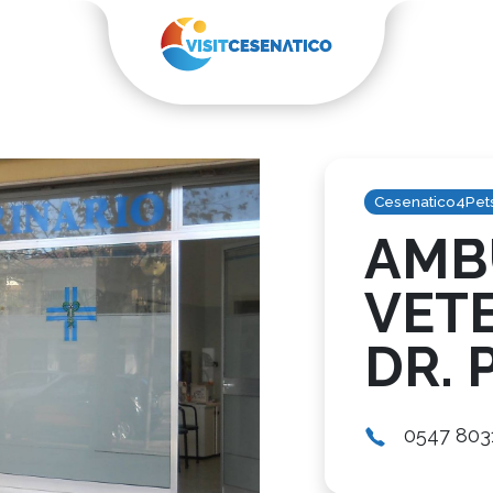
Cesenatico4Pet
AMB
VET
DR. 
0547 803