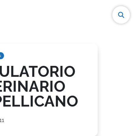
s
ULATORIO
ERINARIO
PELLICANO
11