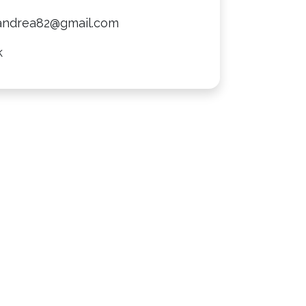
.andrea82@gmail.com
k