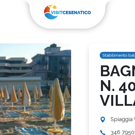
Stabilimento ba
BAGN
N. 4
VIL
Spiaggia 
346 7950