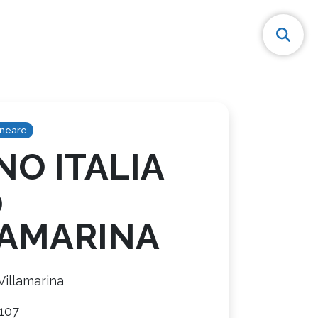
lneare
O ITALIA
0
LAMARINA
Villamarina
107