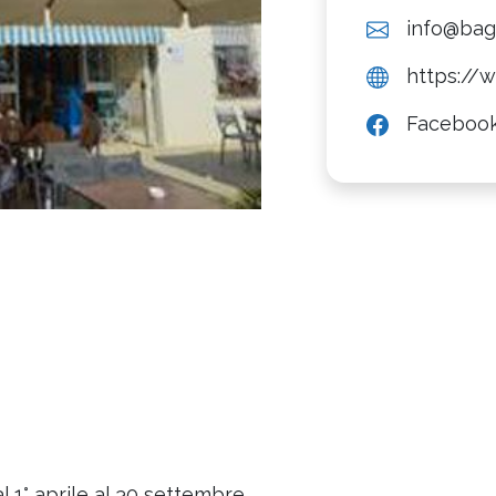
info@bagn
https://w
Faceboo
al 1° aprile al 30 settembre