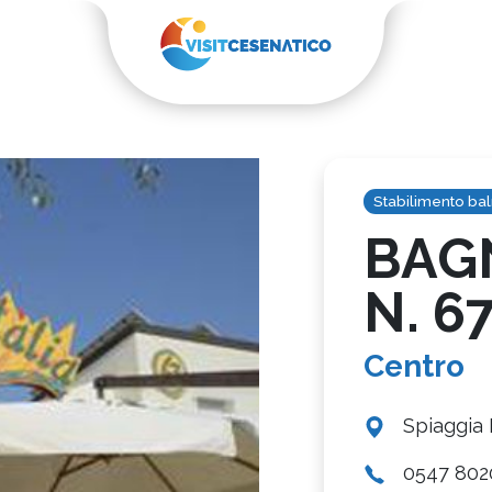
Stabilimento bal
BAGN
N. 6
Centro
Spiaggia
0547 802