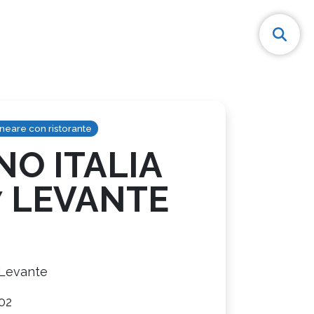
neare con ristorante
O ITALIA
7 LEVANTE
 Levante
02