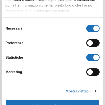
con altre informazioni che ha fornito loro o che hanno
Continua a esplorare
raccolto dal suo utilizzo dei loro servizi.
Il tuo viaggio digitale dentro Cesenatico
Selezione
Necessari
del
consenso
Preferenze
Statistiche
Marketing
Mostra dettagli