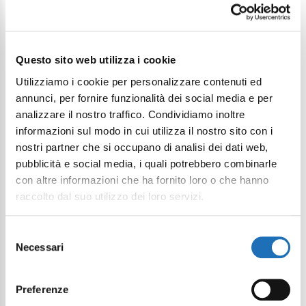
Continua a esplorare
Questo sito web utilizza i cookie
Utilizziamo i cookie per personalizzare contenuti ed
Il tuo viaggio digitale dentro Cesenatico
annunci, per fornire funzionalità dei social media e per
analizzare il nostro traffico. Condividiamo inoltre
informazioni sul modo in cui utilizza il nostro sito con i
nostri partner che si occupano di analisi dei dati web,
pubblicità e social media, i quali potrebbero combinarle
con altre informazioni che ha fornito loro o che hanno
raccolto dal suo utilizzo dei loro servizi.
Selezione
Necessari
del
consenso
Preferenze