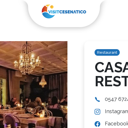
Restaurant
CAS
RES
0547 672
Instagra
Faceboo