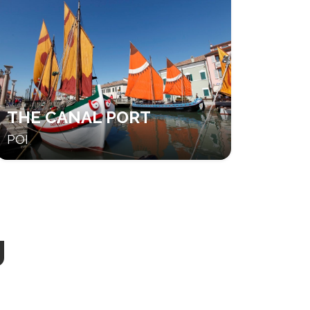
THE CANAL PORT
POI
g