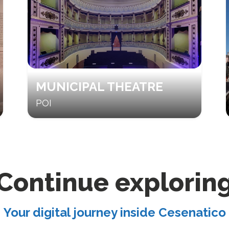
MUNICIPAL THEATRE
POI
Continue explorin
Your digital journey inside Cesenatico