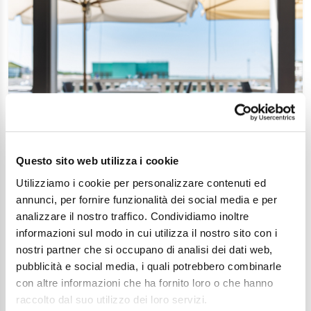
Un weekend romantico (e di gusto) a
Cesenatico
Articolo
Questo sito web utilizza i cookie
Utilizziamo i cookie per personalizzare contenuti ed
annunci, per fornire funzionalità dei social media e per
analizzare il nostro traffico. Condividiamo inoltre
informazioni sul modo in cui utilizza il nostro sito con i
Continua a esplorare
nostri partner che si occupano di analisi dei dati web,
pubblicità e social media, i quali potrebbero combinarle
con altre informazioni che ha fornito loro o che hanno
Il tuo viaggio digitale dentro Cesenatico
raccolto dal suo utilizzo dei loro servizi.