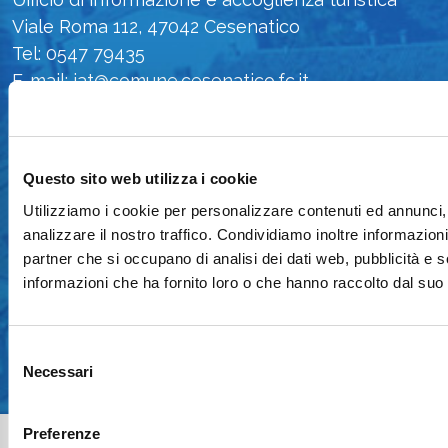
Viale Roma 112, 47042 Cesenatico
Tel: 0547 79435
E-mail: iat@comune.cesenatico.fc.it
Privacy Policy
-
Cookie Policy
Newsletter
Questo sito web utilizza i cookie
Contattaci
Utilizziamo i cookie per personalizzare contenuti ed annunci, 
Area Operatori
analizzare il nostro traffico. Condividiamo inoltre informazioni 
partner che si occupano di analisi dei dati web, pubblicità e 
informazioni che ha fornito loro o che hanno raccolto dal suo u
Seguici sui social
Selezione
Necessari
del
consenso
Preferenze