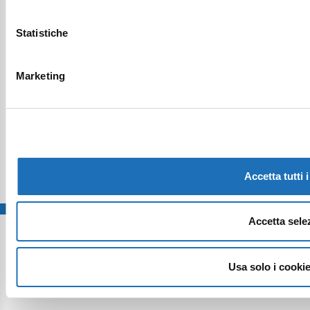
Statistiche
Marketing
Accetta tutti 
Accetta sele
Prodotto originale frutto delle menti creative e
felici di
HappyMinds
Usa solo i cooki