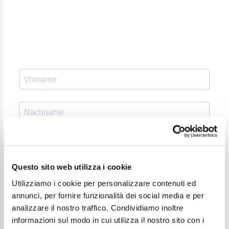
Questo sito web utilizza i cookie
Ich möchte auch Informationen erhalten von:
Utilizziamo i cookie per personalizzare contenuti ed
Casa Moretti
annunci, per fornire funzionalità dei social media e per
Galleria d’arte Leonardo Da Vinci
analizzare il nostro traffico. Condividiamo inoltre
informazioni sul modo in cui utilizza il nostro sito con i
Museo della Marineria