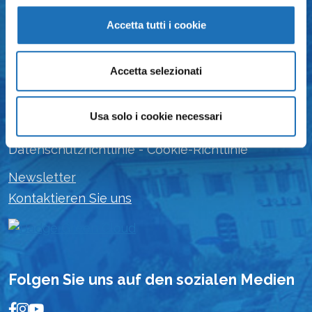
Offizielle Informationsstelle von Cesenatico
und Umgebung
Accetta tutti i cookie
Touristeninformation und -zentrum
Accetta selezionati
Viale Roma 112, 47042 Cesenatico
Tel: 0547 79435
Usa solo i cookie necessari
E-mail: iat@comune.cesenatico.fc.it
Datenschutzrichtlinie
-
Cookie-Richtlinie
Newsletter
Kontaktieren Sie uns
Folgen Sie uns auf den sozialen Medien