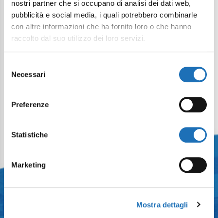
nostri partner che si occupano di analisi dei dati web,
Ich akzeptiere die in der Datenschutzerklärung
pubblicità e social media, i quali potrebbero combinarle
angegebenen allgemeinen Bedingungen und den
con altre informazioni che ha fornito loro o che hanno
Erhalt von Newslettern
raccolto dal suo utilizzo dei loro servizi.
Sie können sich jederzeit über den in unserem Newsletter
enthaltenen Link abmelden.
Selezione
Necessari
del
ABONNIEREN
consenso
Preferenze
Statistiche
Marketing
Mostra dettagli