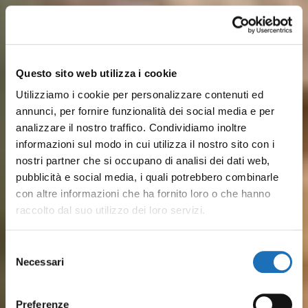
Questo sito web utilizza i cookie
Utilizziamo i cookie per personalizzare contenuti ed
annunci, per fornire funzionalità dei social media e per
analizzare il nostro traffico. Condividiamo inoltre
informazioni sul modo in cui utilizza il nostro sito con i
nostri partner che si occupano di analisi dei dati web,
pubblicità e social media, i quali potrebbero combinarle
con altre informazioni che ha fornito loro o che hanno
raccolto dal suo utilizzo dei loro servizi.
Sulle rive del Porto Canale,
Dalle spiagge attrezzate ai lidi
Dal pesce fresco ai piatti
Musei, barche storiche e
Pineta, parchi cittadini, colline
Tra mare ed entroterra, ti
Selezione
disegnato da Leonardo, storia
più tranquilli, il mare di
Necessari
romagnoli: Il gusto vero del
luoghi della cultura
verdeggianti a pochi km e
aspettano esperienze
del
marinara e vita quotidiana si
Cesenatico è serenità,
consenso
borgo marinaro è in ristoranti
raccontano secoli di
tantissime SPA: Cesenatico è
outdoor, percorsi in bici,
incontrano tra le case
divertimento e tradizione
Preferenze