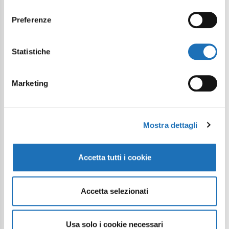
consenso
3 idee per una vacanza di benessere
Preferenze
Articolo
Statistiche
Marketing
Continua a esplorare
Mostra dettagli
Il tuo viaggio digitale dentro Cesenatico
Accetta tutti i cookie
Accetta selezionati
Usa solo i cookie necessari