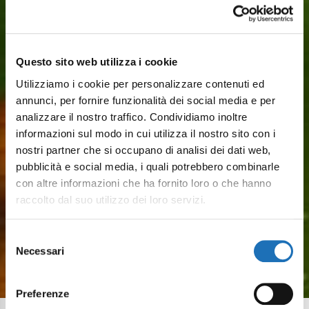
Questo sito web utilizza i cookie
Utilizziamo i cookie per personalizzare contenuti ed
annunci, per fornire funzionalità dei social media e per
analizzare il nostro traffico. Condividiamo inoltre
informazioni sul modo in cui utilizza il nostro sito con i
nostri partner che si occupano di analisi dei dati web,
Eventi
pubblicità e social media, i quali potrebbero combinarle
con altre informazioni che ha fornito loro o che hanno
raccolto dal suo utilizzo dei loro servizi.
Concerti, festival, sagre e
appuntamenti culturali: tutto quello
Selezione
Necessari
del
che accende il borgo ogni stagione.
consenso
Preferenze