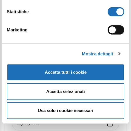
Statistiche
Partecipa a momenti indimenticabili
Scopri il calendario degli
Marketing
eventi
Mostra dettagli
Categoria
Accetta tutti i cookie
Stagione
Accetta selezionati
Dal
Usa solo i cookie necessari