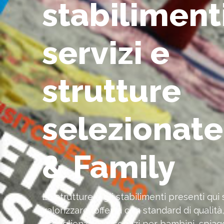
stabilimenti
servizi e
strutture
selezionat
& Family
Le strutture e gli stabilimenti presenti qu
valorizzare l’offerta con standard di qualità
accoglienza. Dai servizi per bambini, spiag