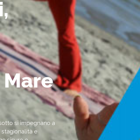
,
e Mare
i sotto si impegnano a
, stagionalità e
ge sicure e