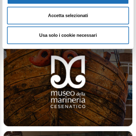
Continua a esplorare
Accetta selezionati
Il tuo viaggio digitale dentro Cesenatico
Usa solo i cookie necessari