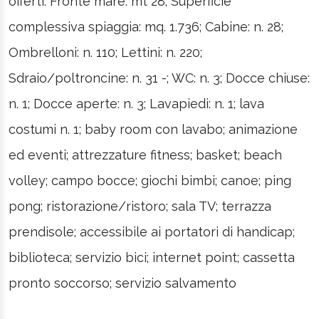
offerti: Fronte mare: mt 28; Superficie
complessiva spiaggia: mq. 1.736; Cabine: n. 28;
Ombrelloni: n. 110; Lettini: n. 220;
Sdraio/poltroncine: n. 31 -; WC: n. 3; Docce chiuse:
n. 1; Docce aperte: n. 3; Lavapiedi: n. 1; lava
costumi n. 1; baby room con lavabo; animazione
ed eventi; attrezzature fitness; basket; beach
volley; campo bocce; giochi bimbi; canoe; ping
pong; ristorazione/ristoro; sala TV; terrazza
prendisole; accessibile ai portatori di handicap;
biblioteca; servizio bici; internet point; cassetta
pronto soccorso; servizio salvamento