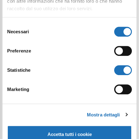
con altre informazioni che ha fornito loro o che hanno
raccolto dal suo utilizzo dei loro servizi.
Selezione
Desidero iscrivermi alla newsletter*
Necessari
del
consenso
Acconsento al trattamento dei dati
personali come definito all'interno
Preferenze
della
Privacy Policy
*
Statistiche
Invia richiesta
Marketing
Mostra dettagli
Accetta tutti i cookie