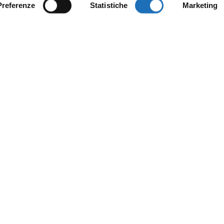
Preferenze
Statistiche
Marketing
ontinua a esplora
Il tuo viaggio digitale dentro Cesenatic