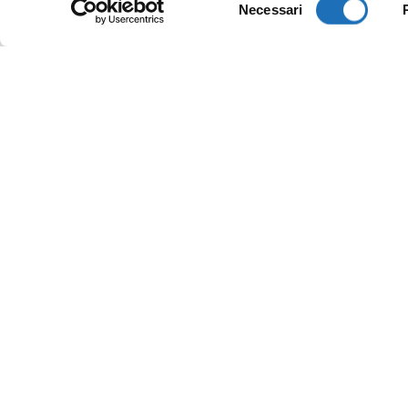
Necessari
del
consenso
C