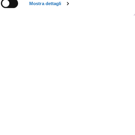
Mostra dettagli
re
o