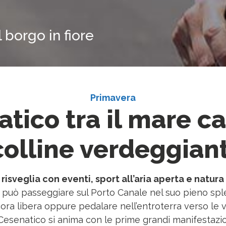
 borgo in fiore
Primavera
tico tra il mare c
colline verdeggiant
isveglia con eventi, sport all’aria aperta e natura i
 può passeggiare sul Porto Canale nel suo pieno splen
cora libera oppure pedalare nell’entroterra verso le 
Cesenatico si anima con le prime grandi manifestazioni