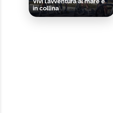
Vivi l’avventura al mare e
in collina