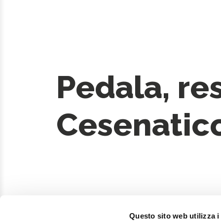
Pedala, re
Cesenatic
Questo sito web utilizza i