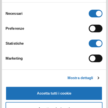
Tutte le soluzioni per il tuo soggiorno a
Selezione
Necessari
del
Cesenatico
consenso
Preferenze
Statistiche
Strutture ricettive
Case e appartamenti
Marketing
Mostra dettagli
Accetta tutti i cookie
Strutture ricettive