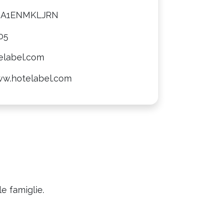
8A1ENMKLJRN
05
elabel.com
ww.hotelabel.com
e famiglie.