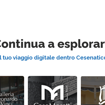
ontinua a esplora
Il tuo viaggio digitale dentro Cesenatic