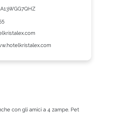
8A13WGG7QHZ
55
lkristalex.com
ww.hotelkristalex.com
nche con gli amici a 4 zampe. Pet