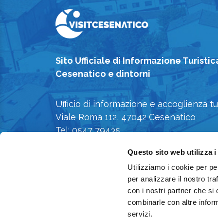
Sito Ufficiale di Informazione Turistic
Cesenatico e dintorni
Ufficio di informazione e accoglienza tu
Viale Roma 112, 47042 Cesenatico
Tel: 0547 79435
E-mail: iat@comune.cesenatico.fc.it
Questo sito web utilizza i
Privacy Policy
-
Cookie Policy
Utilizziamo i cookie per pe
per analizzare il nostro tra
con i nostri partner che si
combinarle con altre inform
servizi.