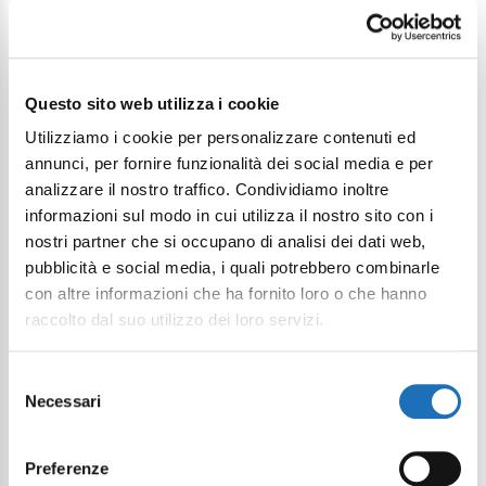
Continua a esplorare
Questo sito web utilizza i cookie
Utilizziamo i cookie per personalizzare contenuti ed
Il tuo viaggio digitale dentro Cesenatico
annunci, per fornire funzionalità dei social media e per
analizzare il nostro traffico. Condividiamo inoltre
informazioni sul modo in cui utilizza il nostro sito con i
nostri partner che si occupano di analisi dei dati web,
pubblicità e social media, i quali potrebbero combinarle
con altre informazioni che ha fornito loro o che hanno
raccolto dal suo utilizzo dei loro servizi.
Selezione
Necessari
del
consenso
Preferenze