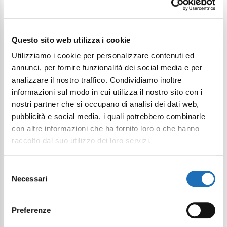
Continua a esplorare
Questo sito web utilizza i cookie
Il tuo viaggio digitale dentro Cesenatico
Utilizziamo i cookie per personalizzare contenuti ed
annunci, per fornire funzionalità dei social media e per
analizzare il nostro traffico. Condividiamo inoltre
informazioni sul modo in cui utilizza il nostro sito con i
nostri partner che si occupano di analisi dei dati web,
pubblicità e social media, i quali potrebbero combinarle
con altre informazioni che ha fornito loro o che hanno
raccolto dal suo utilizzo dei loro servizi.
Selezione
Necessari
del
consenso
Preferenze