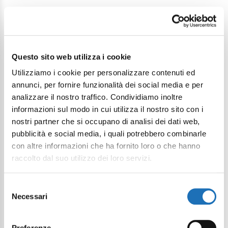
Questo sito web utilizza i cookie
Continua a esplorare
Utilizziamo i cookie per personalizzare contenuti ed
annunci, per fornire funzionalità dei social media e per
Il tuo viaggio digitale dentro Cesenatico
analizzare il nostro traffico. Condividiamo inoltre
informazioni sul modo in cui utilizza il nostro sito con i
nostri partner che si occupano di analisi dei dati web,
pubblicità e social media, i quali potrebbero combinarle
con altre informazioni che ha fornito loro o che hanno
raccolto dal suo utilizzo dei loro servizi.
Selezione
Necessari
del
consenso
Preferenze