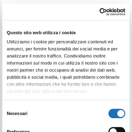
Questo sito web utilizza i cookie
Continua a esplorare
Utilizziamo i cookie per personalizzare contenuti ed
annunci, per fornire funzionalità dei social media e per
Il tuo viaggio digitale dentro Cesenatico
analizzare il nostro traffico. Condividiamo inoltre
informazioni sul modo in cui utilizza il nostro sito con i
nostri partner che si occupano di analisi dei dati web,
pubblicità e social media, i quali potrebbero combinarle
con altre informazioni che ha fornito loro o che hanno
raccolto dal suo utilizzo dei loro servizi.
Selezione
Necessari
del
consenso
Preferenze