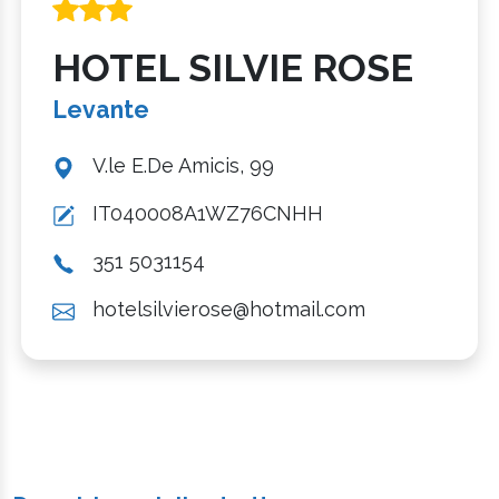
HOTEL SILVIE ROSE
Levante
V.le E.De Amicis, 99
IT040008A1WZ76CNHH
351 5031154
hotelsilvierose@hotmail.com