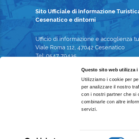
Sito Ufficiale di Informazione Turistic
Cesenatico e dintorni
Ufficio di informazione e accoglienza tu
Viale Roma 112, 47042 Cesenatico
Tel: 0547 79435
E-mail: iat@comune.cesenatico.fc.it
Questo sito web utilizza i
Privacy Policy
-
Cookie Policy
Utilizziamo i cookie per pe
per analizzare il nostro tra
con i nostri partner che si
combinarle con altre inform
servizi.
Selezione