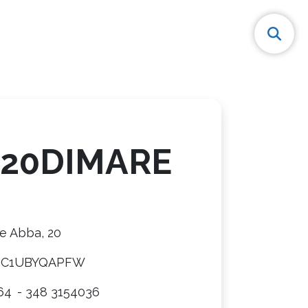
 20DIMARE
e Abba, 20
8C1UBYQAPFW
64
- 348 3154036