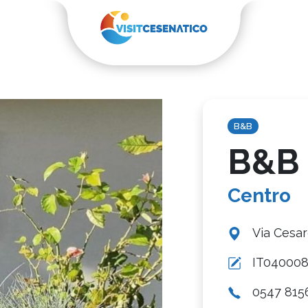
B&B
B&B
Centro
Via Cesar
IT04000
0547 815