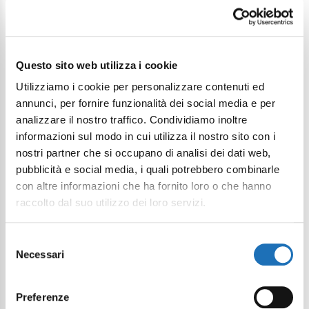
Continua a esplorare
Questo sito web utilizza i cookie
Utilizziamo i cookie per personalizzare contenuti ed
Il tuo viaggio digitale dentro Cesenatico
annunci, per fornire funzionalità dei social media e per
analizzare il nostro traffico. Condividiamo inoltre
informazioni sul modo in cui utilizza il nostro sito con i
nostri partner che si occupano di analisi dei dati web,
pubblicità e social media, i quali potrebbero combinarle
con altre informazioni che ha fornito loro o che hanno
raccolto dal suo utilizzo dei loro servizi.
Selezione
Necessari
del
consenso
Preferenze