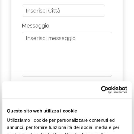
Messaggio
Desidero iscrivermi alla newsletter*
Acconsento al trattamento dei dati
personali come definito all'interno
Questo sito web utilizza i cookie
della
Privacy Policy
*
Utilizziamo i cookie per personalizzare contenuti ed
annunci, per fornire funzionalità dei social media e per
Invia richiesta