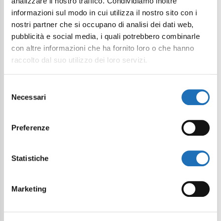
analizzare il nostro traffico. Condividiamo inoltre
informazioni sul modo in cui utilizza il nostro sito con i
nostri partner che si occupano di analisi dei dati web,
pubblicità e social media, i quali potrebbero combinarle
con altre informazioni che ha fornito loro o che hanno
raccolto dal suo utilizzo dei loro servizi.
Selezione
Continua a esplorare
Necessari
del
consenso
Il tuo viaggio digitale dentro Cesenatico
Preferenze
Statistiche
Marketing