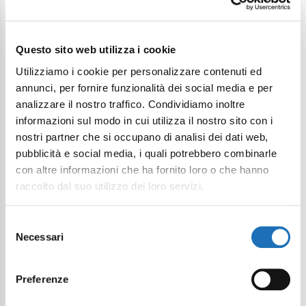
Continua a esplorare
Questo sito web utilizza i cookie
Il tuo viaggio digitale dentro Cesenatico
Utilizziamo i cookie per personalizzare contenuti ed
annunci, per fornire funzionalità dei social media e per
analizzare il nostro traffico. Condividiamo inoltre
informazioni sul modo in cui utilizza il nostro sito con i
nostri partner che si occupano di analisi dei dati web,
pubblicità e social media, i quali potrebbero combinarle
con altre informazioni che ha fornito loro o che hanno
raccolto dal suo utilizzo dei loro servizi.
Selezione
Necessari
del
consenso
Preferenze