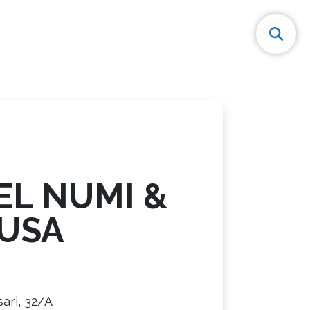
EL NUMI &
USA
sari, 32/A