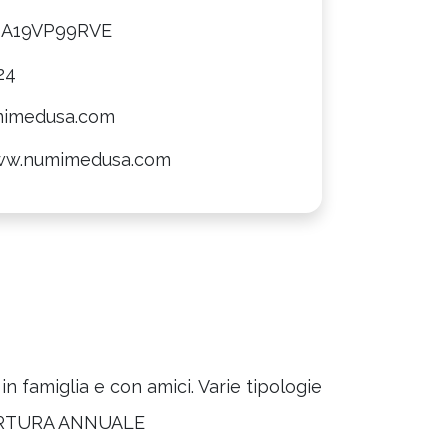
8A19VP99RVE
24
mimedusa.com
ww.numimedusa.com
n famiglia e con amici. Varie tipologie
APERTURA ANNUALE