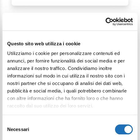
Questo sito web utilizza i cookie
Utilizziamo i cookie per personalizzare contenuti ed
Continua a esplorare
annunci, per fornire funzionalità dei social media e per
analizzare il nostro traffico. Condividiamo inoltre
Il tuo viaggio digitale dentro Cesenatico
informazioni sul modo in cui utilizza il nostro sito con i
nostri partner che si occupano di analisi dei dati web,
pubblicità e social media, i quali potrebbero combinarle
con altre informazioni che ha fornito loro o che hanno
raccolto dal suo utilizzo dei loro servizi.
Selezione
Necessari
del
consenso