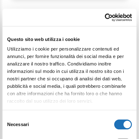
Questo sito web utilizza i cookie
Continua a esplorare
Utilizziamo i cookie per personalizzare contenuti ed
annunci, per fornire funzionalità dei social media e per
Il tuo viaggio digitale dentro Cesenatico
analizzare il nostro traffico. Condividiamo inoltre
informazioni sul modo in cui utilizza il nostro sito con i
nostri partner che si occupano di analisi dei dati web,
pubblicità e social media, i quali potrebbero combinarle
con altre informazioni che ha fornito loro o che hanno
raccolto dal suo utilizzo dei loro servizi.
Selezione
Necessari
del
consenso