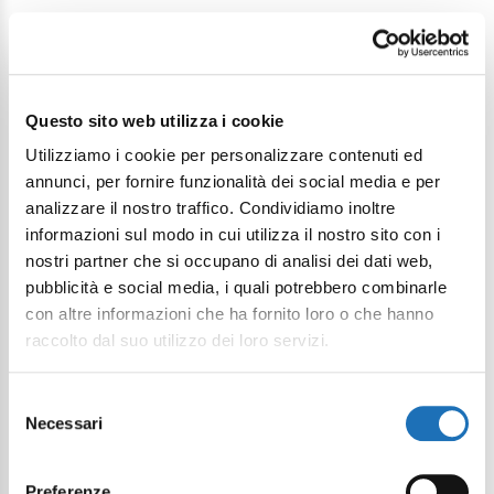
Questo sito web utilizza i cookie
Continua a esplorare
Utilizziamo i cookie per personalizzare contenuti ed
annunci, per fornire funzionalità dei social media e per
Il tuo viaggio digitale dentro Cesenatico
analizzare il nostro traffico. Condividiamo inoltre
informazioni sul modo in cui utilizza il nostro sito con i
nostri partner che si occupano di analisi dei dati web,
pubblicità e social media, i quali potrebbero combinarle
con altre informazioni che ha fornito loro o che hanno
raccolto dal suo utilizzo dei loro servizi.
Selezione
Necessari
del
consenso
Preferenze