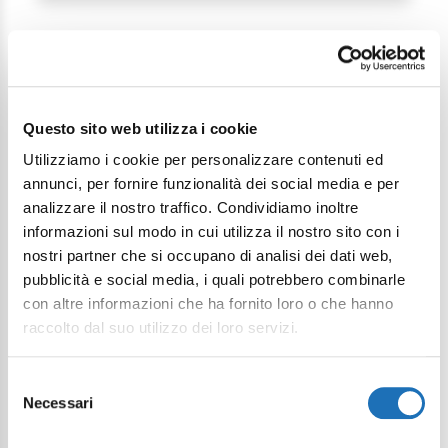
Questo sito web utilizza i cookie
Continua a esplorare
Utilizziamo i cookie per personalizzare contenuti ed
annunci, per fornire funzionalità dei social media e per
Il tuo viaggio digitale dentro Cesenatico
analizzare il nostro traffico. Condividiamo inoltre
informazioni sul modo in cui utilizza il nostro sito con i
nostri partner che si occupano di analisi dei dati web,
pubblicità e social media, i quali potrebbero combinarle
con altre informazioni che ha fornito loro o che hanno
raccolto dal suo utilizzo dei loro servizi.
Selezione
Necessari
del
consenso