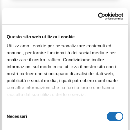
Questo sito web utilizza i cookie
Continua a esplorare
Utilizziamo i cookie per personalizzare contenuti ed
annunci, per fornire funzionalità dei social media e per
Il tuo viaggio digitale dentro Cesenatico
analizzare il nostro traffico. Condividiamo inoltre
informazioni sul modo in cui utilizza il nostro sito con i
nostri partner che si occupano di analisi dei dati web,
pubblicità e social media, i quali potrebbero combinarle
con altre informazioni che ha fornito loro o che hanno
raccolto dal suo utilizzo dei loro servizi.
Selezione
Necessari
del
consenso