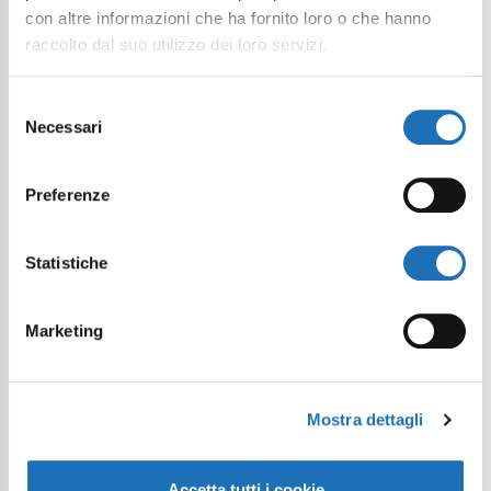
con altre informazioni che ha fornito loro o che hanno
Continua a esplorare
raccolto dal suo utilizzo dei loro servizi.
Il tuo viaggio digitale dentro Cesenatico
Selezione
Necessari
del
consenso
Preferenze
Statistiche
Marketing
Mostra dettagli
Accetta tutti i cookie