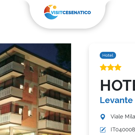
Hotel
HOT
Levante
Viale Mil
IT04000