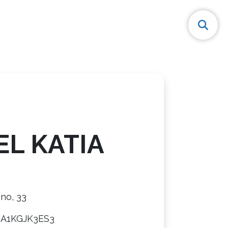
EL KATIA
ano, 33
8A1KGJK3ES3