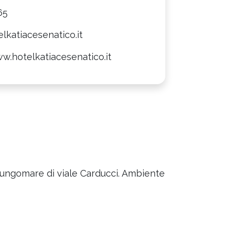
65
lkatiacesenatico.it
w.hotelkatiacesenatico.it
l lungomare di viale Carducci. Ambiente