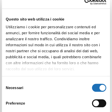
Continua a esplorare
Questo sito web utilizza i cookie
Il tuo viaggio digitale dentro Cesenatico
Utilizziamo i cookie per personalizzare contenuti ed
annunci, per fornire funzionalità dei social media e per
analizzare il nostro traffico. Condividiamo inoltre
informazioni sul modo in cui utilizza il nostro sito con i
nostri partner che si occupano di analisi dei dati web,
pubblicità e social media, i quali potrebbero combinarle
con altre informazioni che ha fornito loro o che hanno
raccolto dal suo utilizzo dei loro servizi.
Selezione
Necessari
del
consenso
Preferenze