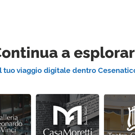
ontinua a esplora
Il tuo viaggio digitale dentro Cesenatic