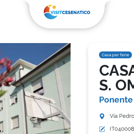
Casa per ferie
CASA
S. 
Ponente
Via Pedro
IT04000