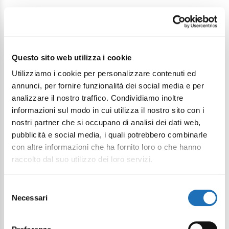
Questo sito web utilizza i cookie
Continua a esplorare
Utilizziamo i cookie per personalizzare contenuti ed
annunci, per fornire funzionalità dei social media e per
Il tuo viaggio digitale dentro Cesenatico
analizzare il nostro traffico. Condividiamo inoltre
informazioni sul modo in cui utilizza il nostro sito con i
nostri partner che si occupano di analisi dei dati web,
pubblicità e social media, i quali potrebbero combinarle
con altre informazioni che ha fornito loro o che hanno
raccolto dal suo utilizzo dei loro servizi.
Selezione
Necessari
del
consenso