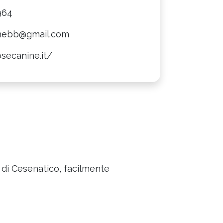
964
nebb@gmail.com
osecanine.it/
ro di Cesenatico, facilmente