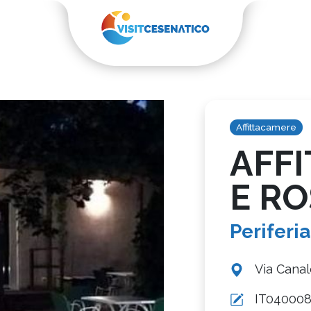
Affittacamere
AFF
E RO
Periferia
Via Canal
IT04000