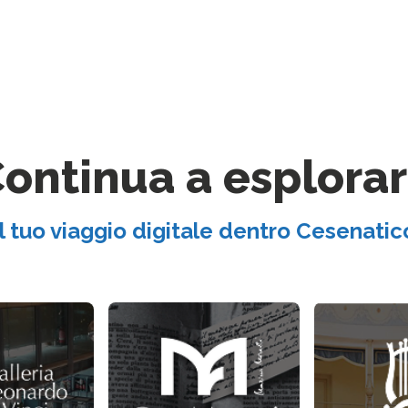
ontinua a esplora
Il tuo viaggio digitale dentro Cesenatic