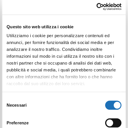
Continua a esplorare
Questo sito web utilizza i cookie
Utilizziamo i cookie per personalizzare contenuti ed
Il tuo viaggio digitale dentro Cesenatico
annunci, per fornire funzionalità dei social media e per
analizzare il nostro traffico. Condividiamo inoltre
informazioni sul modo in cui utilizza il nostro sito con i
nostri partner che si occupano di analisi dei dati web,
pubblicità e social media, i quali potrebbero combinarle
con altre informazioni che ha fornito loro o che hanno
raccolto dal suo utilizzo dei loro servizi.
Selezione
Necessari
del
consenso
Preferenze