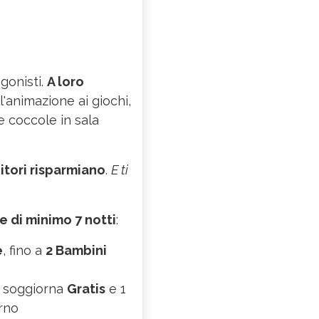
agonisti.
A loro
ll'animazione ai giochi,
e coccole in sala
nitori risparmiano
.
E ti
e di minimo 7 notti
:
e
, fino a
2 Bambini
soggiorna
Gratis
e 1
rno