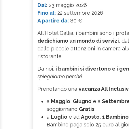
Dal:
23 maggio 2026
Fino al:
22 settembre 2026
A partire da:
80 €
All'Hotel Gallia, i bambini sono i prot
dedichiamo un mondo di servizi
, da
dalle piccole attenzioni in camera all
ristorante.
Da noi,
i bambini si divertono e i ge
spieghiamo perché.
Prenotando una
vacanza All Inclusiv
a
Maggio
,
Giugno
e a
Settembr
soggiornano
Gratis
a
Luglio
e ad
Agosto
,
1 Bambino
Bambino paga solo 25 euro al gio