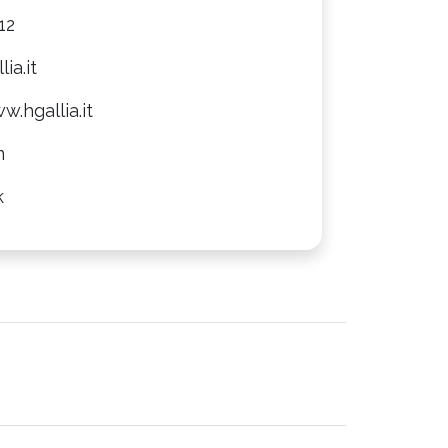
12
ia.it
w.hgallia.it
m
k