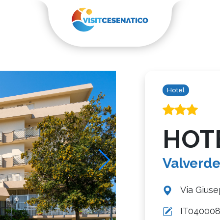
Hotel
HOT
Valverd
Via Gius
IT0400