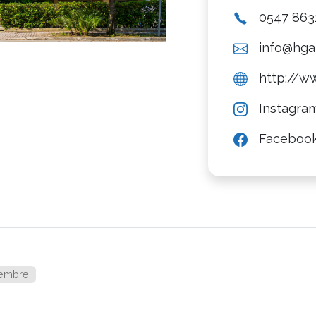
0547 863
info@hgall
http://ww
Instagra
Faceboo
tembre