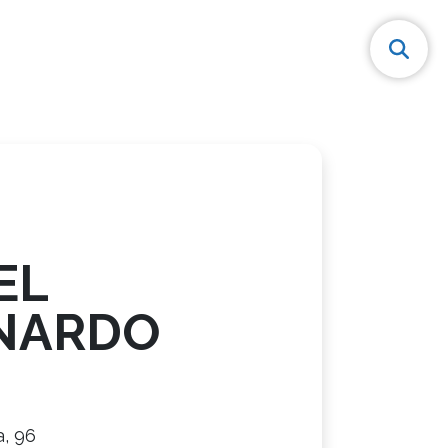
EL
NARDO
a, 96