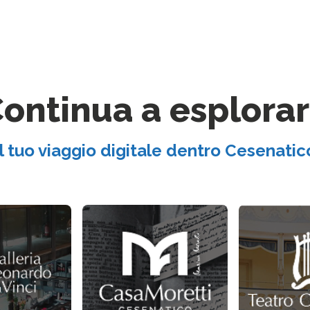
ontinua a esplora
Il tuo viaggio digitale dentro Cesenatic